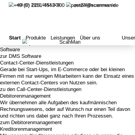
Der Königsweg
+49 (0) 2151 4543-300
post24@scanman.de
ist der ideale Weg zu einem hohen Ziel.
ScanDepot
ScanDepot verschafft Ihnen mehr Flexibilität und Freiraum.
Ihre platzraubenden Akten werden im ScanDepot sicher und
jederzeit greifbar gelagert.
Start
Produkte
Leistungen
Über uns
Unser
zum ScanDepot
Software
zur DMS Software
Contact-Center-Dienstleistungen
Gerade bei Start-Ups, im E-Commerce oder bei kleinen
Firmen mit nur wenigen Mitarbeitern kann der Einsatz eines
externen Contact-Centers von Nutzen sein.
zu den Call-Center-Dienstleistungen
Debitorenmanagement
Wir übernehmen alle Aufgaben des kaufmännischen
Rechnungswesens, oder auf Wunsch nur einen Teil davon
und richten uns dabei ganz nach Ihren Prozessen.
zum Debitorenmanagement
Kreditorenmanagement